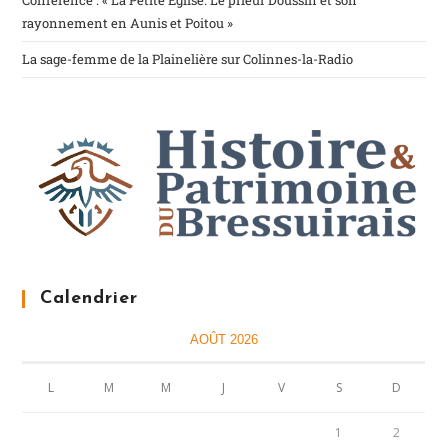
Conférence : « La Petite Eglise. Le prieur Doussin et son
rayonnement en Aunis et Poitou »
La sage-femme de la Plainelière sur Colinnes-la-Radio
Calendrier
AOÛT 2026
L
M
M
J
V
S
D
1
2