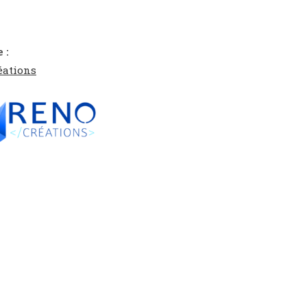
 :
éations