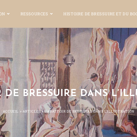
ION
RESSOURCES
HISTOIRE DE BRESSUIRE ET DU B
R DE BRESSUIRE DANS L’IL
ACCUEIL
»
ARTICLES
»
L’ABATTOIR DE BRESSUIRE DANS L’ILLUSTRATION