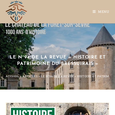
MENU
LE N°94 DE LA REVUE « HISTOIRE ET
PATRIMOINE DU BRESSUIRAIS »
ACCUEIL
»
ARTICLES
»
LE N°94 DE LA REVUE « HISTOIRE ET PATRIMOIN