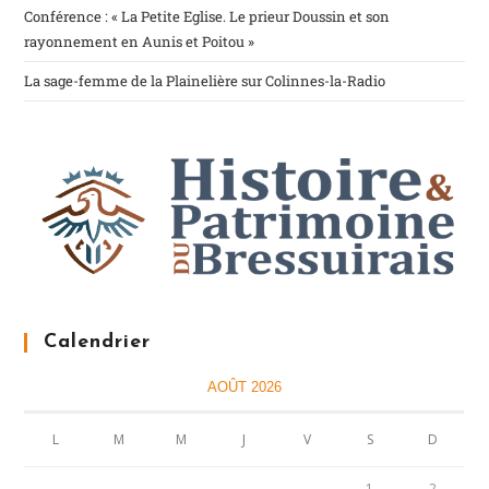
Conférence : « La Petite Eglise. Le prieur Doussin et son
rayonnement en Aunis et Poitou »
La sage-femme de la Plainelière sur Colinnes-la-Radio
Calendrier
AOÛT 2026
L
M
M
J
V
S
D
1
2