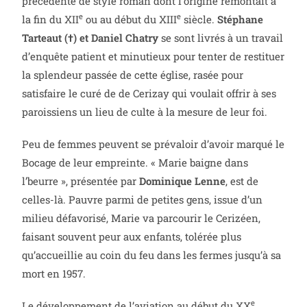
précédente de style roman dont l’origine remontait à
e
e
la fin du XII
ou au début du XIII
siècle.
Stéphane
Tarteaut (†) et Daniel Chatry
se sont livrés à un travail
d’enquête patient et minutieux pour tenter de restituer
la splendeur passée de cette église, rasée pour
satisfaire le curé de de Cerizay qui voulait offrir à ses
paroissiens un lieu de culte à la mesure de leur foi.
Peu de femmes peuvent se prévaloir d’avoir marqué le
Bocage de leur empreinte. « Marie baigne dans
l’beurre », présentée par
Dominique Lenne
, est de
celles-là. Pauvre parmi de petites gens, issue d’un
milieu défavorisé, Marie va parcourir le Cerizéen,
faisant souvent peur aux enfants, tolérée plus
qu’accueillie au coin du feu dans les fermes jusqu’à sa
mort en 1957.
e
Le développement de l’aviation au début du XX