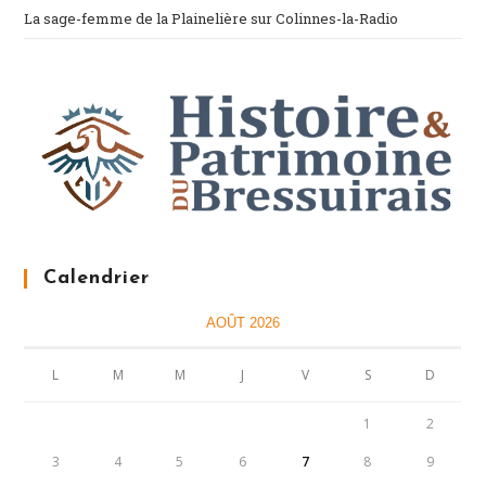
La sage-femme de la Plainelière sur Colinnes-la-Radio
Calendrier
AOÛT 2026
L
M
M
J
V
S
D
1
2
3
4
5
6
7
8
9