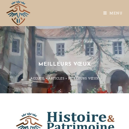
MENU
MEILLEURS VŒUX
ACCUEIL
»
ARTICLES
»
MEILLEURS VŒUX