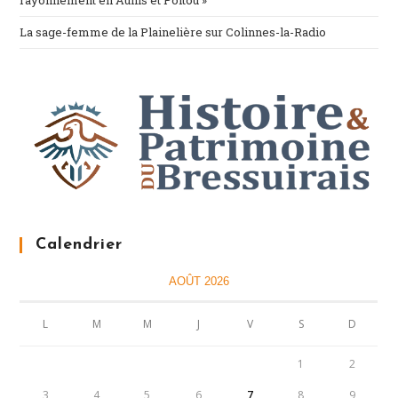
rayonnement en Aunis et Poitou »
La sage-femme de la Plainelière sur Colinnes-la-Radio
Calendrier
AOÛT 2026
L
M
M
J
V
S
D
1
2
3
4
5
6
7
8
9