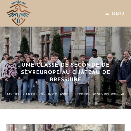
MENU
UNE CLASSE DE SECONDE DE
SÈVREUROPE AU CHÂTEAU DE
BRESSUIRE
ACCUEIL
»
ARTICLES
»
UNE CLASSE DE SECONDE DE SÈVREUROPE AU C