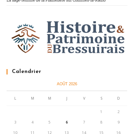
La sage-femme de la Plainelière sur Colinnes-la-Radio
Calendrier
AOÛT 2026
L
M
M
J
V
S
D
1
2
3
4
5
6
7
8
9
10
11
12
13
14
15
16