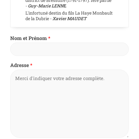
district de Bressuire (1791-1797). 1ère partie
-
Guy-Marie LENN
E
L'infortuné destin du fils La Haye Monbault
de la Dubrie -
Xavier MAUDET
Nom et Prénom
*
Adresse
*