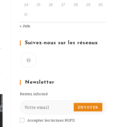
24
25
26
27
28
29
30
31
« Juin
Suivez-nous sur les réseaux
.
Newsletter
Restez informé
ENVOYER
Accepter les termes RGPD