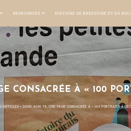
RESSOURCES
HISTOIRE DE BRESSUIRE ET DU BO
GE CONSACRÉE À « 100 PO
»
ARTICLES
»
DANS AGRI 79, UNE PAGE CONSACRÉE À « 100 PORTRAITS À DÉ