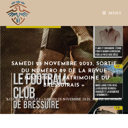
MENU
SAMEDI 25 NOVEMBRE 2023, SORTIE
DU NUMÉRO 89 DE LA REVUE
« HISTOIRE ET PATRIMOINE DU
BRESSUIRAIS »
ACCUEIL
»
ARTICLES
»
SAMEDI 25 NOVEMBRE 2023, SORTIE DU NUMÉRO 89