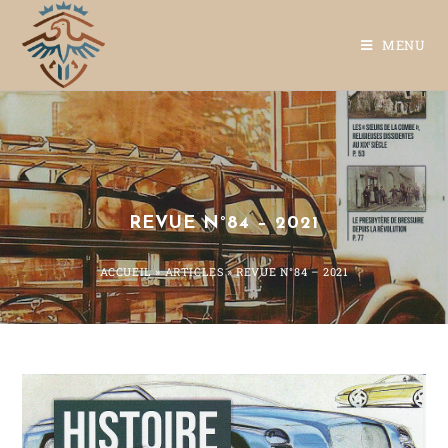
MENU
REVUE N°84 – 2021
ACCUEIL
»
ARTICLES
»
REVUE N°84 – 2021