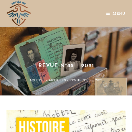
MENU
REVUE N°85 – 2021
ACCUEIL
»
ARTICLES
»
REVUE N°85 – 2021