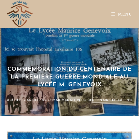
MENU
COMMÉMORATION DU CENTENAIRE DE
LA PREMIÈRE GUERRE MONDIALE AU
LYCÉE M. GENEVOIX
ACCUEIL
»
ARTICLES
»
COMMÉMORATION DU CENTENAIRE DE LA PREMIÈR