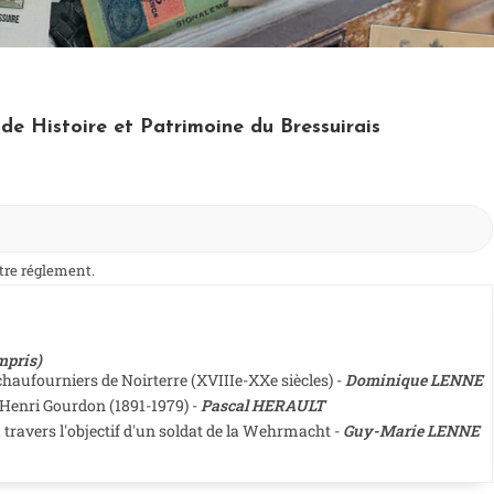
e Histoire et Patrimoine du Bressuirais
otre réglement.
ompris)
 chaufourniers de Noirterre (XVIIIe-XXe siècles) -
Dominique LENNE
Henri Gourdon (1891-1979) -
Pascal HERAULT
 travers l'objectif d'un soldat de la Wehrmacht -
Guy-Marie LENNE