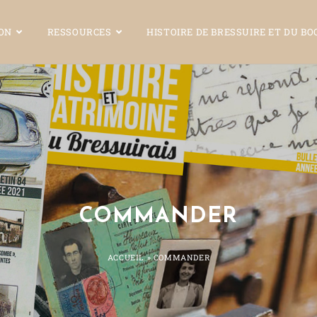
ION
RESSOURCES
HISTOIRE DE BRESSUIRE ET DU B
COMMANDER
ACCUEIL
»
COMMANDER