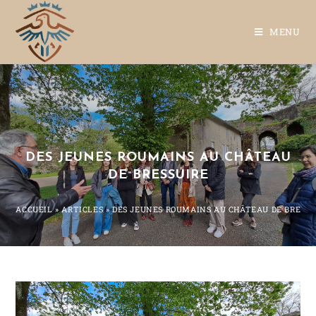
MENU
DES JEUNES ROUMAINS AU CHÂTEAU
DE BRESSUIRE
ACCUEIL
»
ARTICLES
»
DES JEUNES ROUMAINS AU CHÂTEAU DE BRESSU